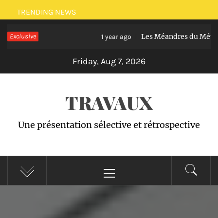
Skip
TRENDING NEWS
to
Exclusive
Les Méandres du Métavers – To
content
1 year ago
Friday, Aug 7, 2026
TRAVAUX
Une présentation sélective et rétrospective
Primary
Menu