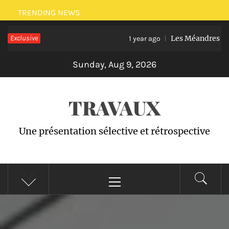
Skip
TRENDING NEWS
to
Exclusive
Les Méandres du Mé
content
1 year ago
Sunday, Aug 9, 2026
TRAVAUX
Une présentation sélective et rétrospective
Primary
Menu