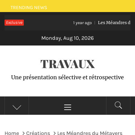
Skip
TRENDING NEWS
to
Exclusive
Les Méandres du Méta
content
1 year ago
Monday, Aug 10, 2026
TRAVAUX
Une présentation sélective et rétrospective
Primary
Menu
Home
Créations
Les Méandres du Métavers