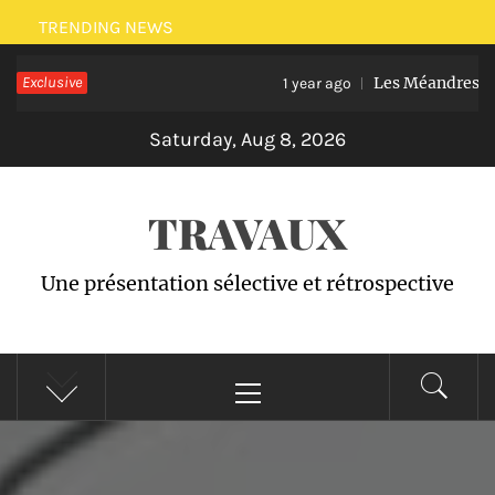
Skip
TRENDING NEWS
to
Exclusive
Les Méandres du M
content
1 year ago
Saturday, Aug 8, 2026
TRAVAUX
Une présentation sélective et rétrospective
Primary
Menu